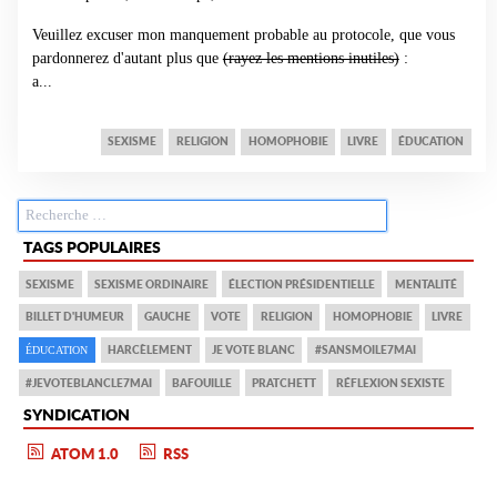
Veuillez excuser mon manquement probable au protocole, que vous
pardonnerez d'autant plus que
(rayez les mentions inutiles)
:
a...
SEXISME
RELIGION
HOMOPHOBIE
LIVRE
ÉDUCATION
TAGS POPULAIRES
SEXISME
SEXISME ORDINAIRE
ÉLECTION PRÉSIDENTIELLE
MENTALITÉ
BILLET D'HUMEUR
GAUCHE
VOTE
RELIGION
HOMOPHOBIE
LIVRE
HARCÈLEMENT
JE VOTE BLANC
#SANSMOILE7MAI
ÉDUCATION
#JEVOTEBLANCLE7MAI
BAFOUILLE
PRATCHETT
RÉFLEXION SEXISTE
SYNDICATION
ATOM 1.0
RSS