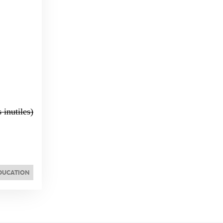
 inutiles)
DUCATION